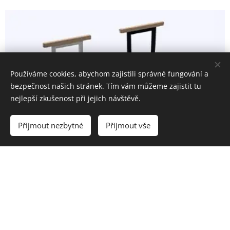
Používáme cookies, abychom zajistili správné fungování a
bezpečnost našich stránek. Tím vám můžeme zajistit tu
nejlepší zkušenost při jejich návštěvě.
Přijmout nezbytné
Přijmout vše
Doplňky