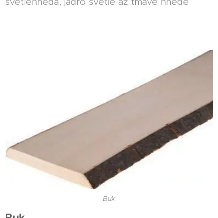
světlehnědá, jádro světle až tmavě hnědé.
Buk
Buk