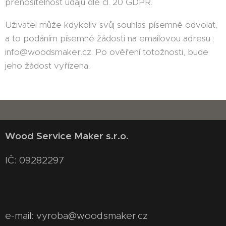
přenositelnost údajů dle čl. 20 GDPR.
Uživatel může kdykoliv svůj souhlas písemně odvolat,
a to podáním písemné žádosti na emailovou adresu :
info@woodsmaker.cz. Po ověření totožnosti, bude
jeho žádost vyřízena.
Wood Service Maker s.r.o.
IČ: 09282297
e-mail: vyroba@woodsmaker.cz